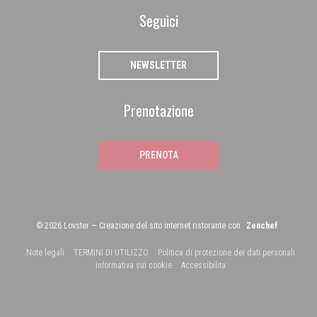
Seguici
NEWSLETTER
Prenotazione
PRENOTA
((apre una
© 2026 Lovster — Creazione del sito internet ristorante con
Zenchef
((apre una nuova finestra))
((apre una nuova finestra))
Note legali
TERMINI DI UTILIZZO
Politica di protezione dei dati personali
((apre una nuova finestra))
((apre una nuova finestra))
((apre una nuova finestra)
Informativa sui cookie
Accessibilita