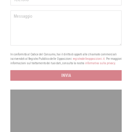
In conformità al Codice del Consumo, hai il diritto di opporti alle chiamate commerciali
iscrivendoti al Registro Pubblico delle Opposizioni:
registrodelleopposizioni.it
. Per maggiori
informazioni sul trattamento dei tuoi dati, consulta la nostra
informativa sulla privacy
.