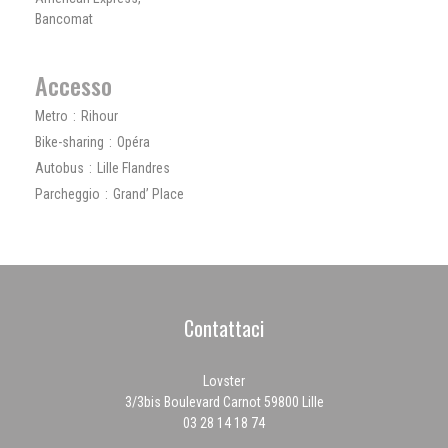
Bancomat
Accesso
Metro
Rihour
Bike-sharing
Opéra
Autobus
Lille Flandres
Parcheggio
Grand’ Place
Contattaci
Lovster
((apre una nuova fines
3/3bis Boulevard Carnot 59800 Lille
03 28 14 18 74