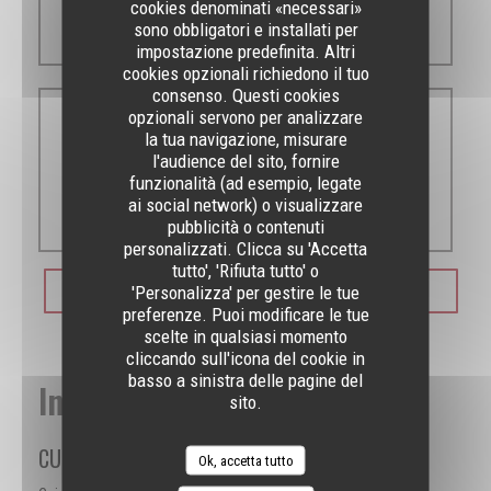
cookies denominati «necessari»
12:00 - 01:00
sono obbligatori e installati per
impostazione predefinita. Altri
cookies opzionali richiedono il tuo
consenso. Questi cookies
opzionali servono per analizzare
Domenica
la tua navigazione, misurare
l'audience del sito, fornire
funzionalità (ad esempio, legate
ai social network) o visualizzare
Chiuso
pubblicità o contenuti
personalizzati. Clicca su 'Accetta
Lovster
tutto', 'Rifiuta tutto' o
'Personalizza' per gestire le tue
PRENOTA
preferenze. Puoi modificare le tue
scelte in qualsiasi momento
cliccando sull'icona del cookie in
basso a sinistra delle pagine del
Informazioni pratiche
sito.
CUCINA
Ok, accetta tutto