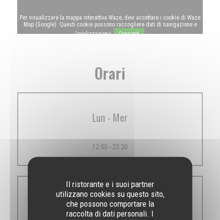
Per visualizzare la mappa interattiva Waze, devi accettare i cookie di Waze
Map (Google). Questi cookie possono raccogliere dati di navigazione e
localizzazione.
Consenti
Orari
Lun
-
Mer
12:00 - 23:30
Il ristorante e i suoi partner
utilizzano cookies su questo sito,
Gio
-
Sab
che possono comportare la
raccolta di dati personali. I