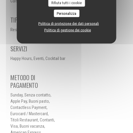
Cuisine à partager, , Homard
Rifiuta tutti i cookie
Personalizza
TIPOLOGIA
Politica di protezione dei dati personali
Restaurant Bar Lounge
Politica di gestione dei cookie
SERVIZI
Happy Hours, Eventi, Cocktail bar
METODO DI
PAGAMENTO
Sunday, Senza contatto,
Apple Pay, Buoni pasto,
Contactless Payment,
Eurocard / Mastercard,
Titoli Restaurant, Contanti,
Visa, Buoni vacanza,
American Express,