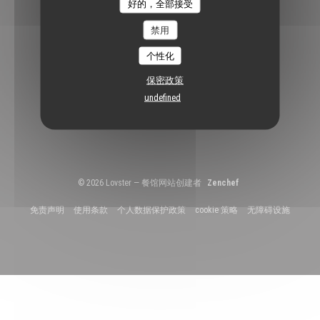
Lovster
好的，全部接受
通讯
禁用
个性化
预订
保密政策
undefined
预订餐位
((在新窗口中打开))
© 2026 Lovster — 餐馆网站创建者
Zenchef
((在新窗口中打开))
((在新窗口中打开))
((在新窗口中打开))
((在新窗口中打开))
((在新
免责声明
使用条款
个人数据保护政策
cookie 策略
无障碍设施